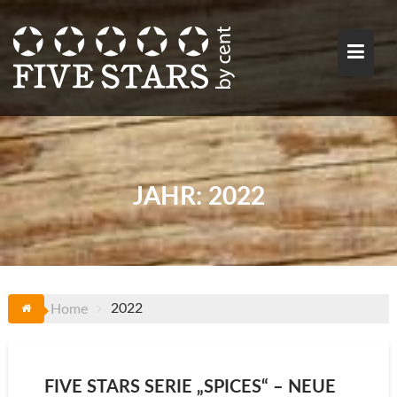
Skip
to
content
JAHR:
2022
2022
Home
FIVE STARS SERIE „SPICES“ – NEUE